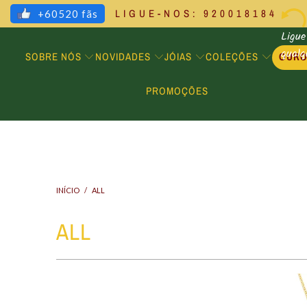
LIGUE-NOS: 920018184
+60520 fãs
Ligue
qual
SOBRE NÓS
NOVIDADES
JÓIAS
COLEÇÕES
OUR
PROMOÇÕES
INÍCIO
/
ALL
ALL