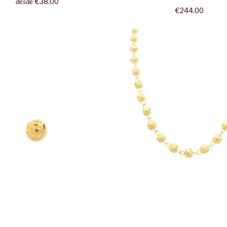
€38.00
desde
€244.00