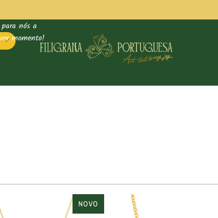
 para nós a
quer momento!
O
NOVO