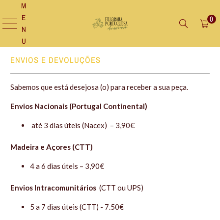
M
E
0
N
U
ENVIOS E DEVOLUÇÕES
Sabemos que está desejosa (o) para receber a sua peça.
Envios Nacionais (Portugal Continental)
até 3 dias úteis (Nacex)
– 3,90€
Madeira e Açores (CTT)
4 a 6 dias úteis – 3,90€
Envios Intracomunitários
(CTT ou UPS)
5 a 7 dias úteis (CTT) - 7.50€