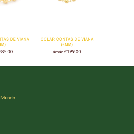
NTAS DE VIANA
COLAR CONTAS DE VIANA
BRINCOS CON
MM)
(6MM)
(8
€85.00
€199.00
desde
desde
o Mundo.