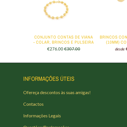
TAS DE VIANA
CONJUNTO CONTAS DE VIANA
BRINCOS CON
OM GANCHO
- COLAR, BRINCOS E PULSEIRA
(10MM) C
€26.00
€276.00
€307.00
desde
INFORMAÇÕES ÚTEIS
Ofereça descontos às suas amigas!
Contactos
Informações Legais