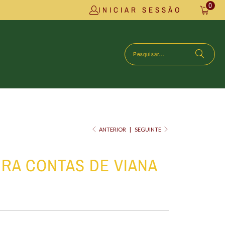
0
INICIAR SESSÃO
ANTERIOR
|
SEGUINTE
IRA CONTAS DE VIANA