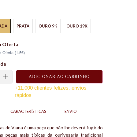
ADA
PRATA
OURO 9K
OURO 19K
a Oferta
 Oferta (1.5€)
ade
ADICIONAR AO CARRINHO
+11.000 clientes felizes, envios
rápidos
CARACTERÍSTICAS
ENVIO
tas de Viana é uma peça que não lhe deverá fugir do
s peças mais típicas da ourivesaria tradicional