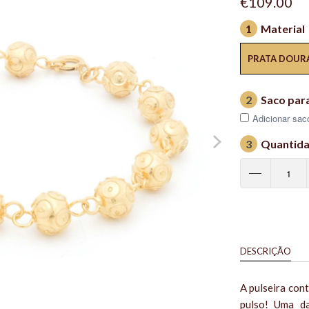
€109.00
1
Material
PRATA DOUR
2
Saco par
Adicionar saco
3
Quantid
DESCRIÇÃO
A pulseira con
pulso! Uma da