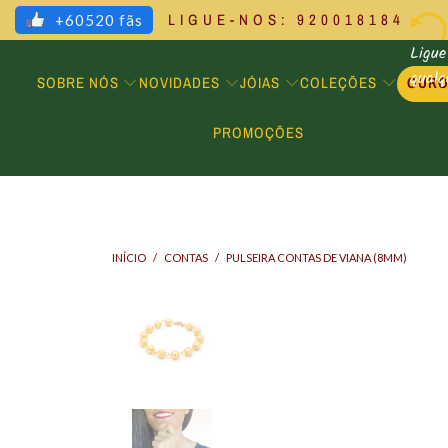
LIGUE-NOS: 920018184
+60520 fãs
Ligue
qual
SOBRE NÓS
NOVIDADES
JÓIAS
COLEÇÕES
OUR
PROMOÇÕES
INÍCIO
/
CONTAS
/
PULSEIRA CONTAS DE VIANA (8MM)