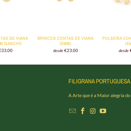
TAS DE VIANA
BRINCOS CONTAS DE VIANA
PULSEIRA CO
OM GANCHO
(6MM)
(6
€33.00
€23.00
desde
desde
FILIGRANA PORTUGUESA
A Arte que é a Maior alegria d