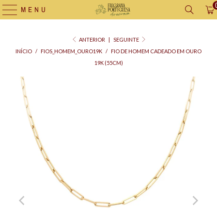
MENU
ANTERIOR
|
SEGUINTE
INÍCIO
/
FIOS_HOMEM_OURO19K
/
FIO DE HOMEM CADEADO EM OURO
19K (55CM)
Saco
para
Oferta