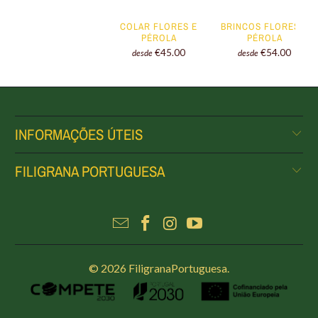
COLAR FLORES E
BRINCOS FLORES E
PÉROLA
PÉROLA
€45.00
€54.00
desde
desde
INFORMAÇÕES ÚTEIS
FILIGRANA PORTUGUESA
© 2026
FiligranaPortuguesa
.