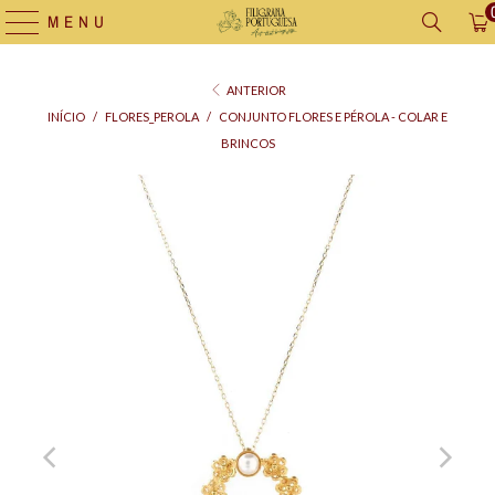
MENU
ANTERIOR
INÍCIO
/
FLORES_PEROLA
/
CONJUNTO FLORES E PÉROLA - COLAR E
BRINCOS
Saco
para
Oferta