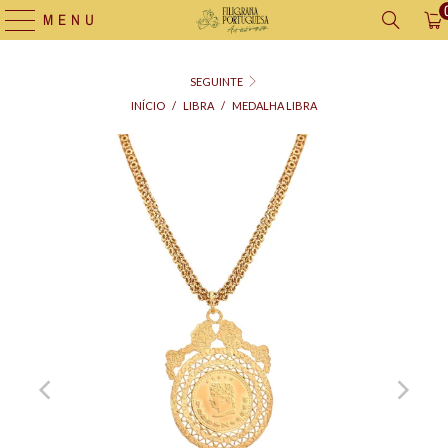
MENU
SEGUINTE
INÍCIO
/
LIBRA
/
MEDALHA LIBRA
Saco
para
Oferta