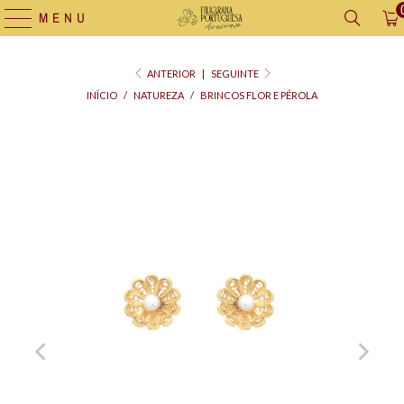
MENU
ANTERIOR
|
SEGUINTE
INÍCIO
/
NATUREZA
/
BRINCOS FLOR E PÉROLA
Saco
para
Oferta