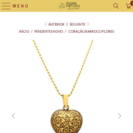
MENU
ANTERIOR
|
SEGUINTE
INÍCIO
/
PENDENTES NOVO
/
CORAÇÃO BARROCO FLORES
Saco
para
Oferta