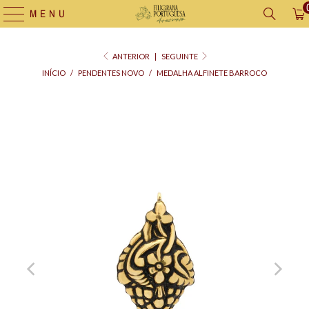
MENU
ANTERIOR
|
SEGUINTE
INÍCIO
/
PENDENTES NOVO
/
MEDALHA ALFINETE BARROCO
Saco
para
Oferta