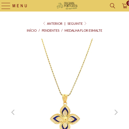
MENU
ANTERIOR
|
SEGUINTE
INÍCIO
/
PENDENTES
/
MEDALHA FLOR ESMALTE
Saco
para
Oferta