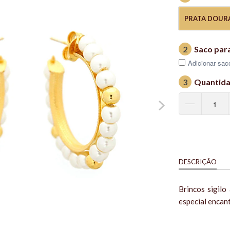
PRATA DOUR
2
Saco par
Adicionar saco
3
Quantid
DESCRIÇÃO
Brincos sigil
especial encan