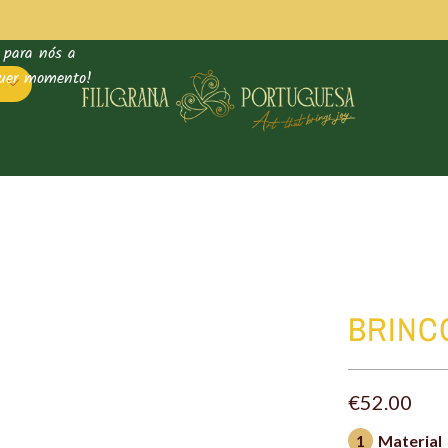
 para nós a
quer momento!
O
Saco
BRINC
para
Oferta
€52.00
1
Material