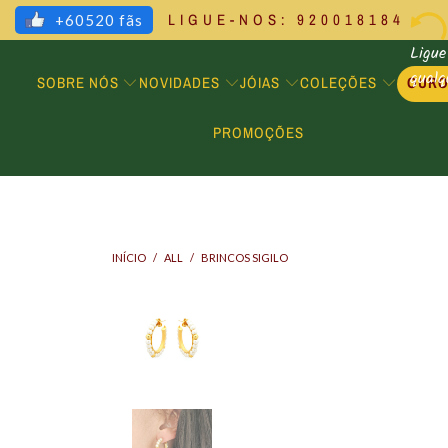
LIGUE-NOS: 920018184
+60520 fãs
Ligue
qual
SOBRE NÓS
NOVIDADES
JÓIAS
COLEÇÕES
OUR
PROMOÇÕES
INÍCIO
/
ALL
/
BRINCOS SIGILO