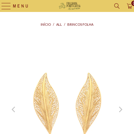
MENU
INÍCIO
/
ALL
/
BRINCOS FOLHA
Saco
para
Oferta