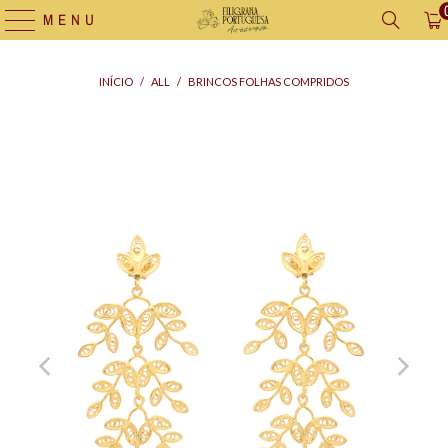
MENU
INÍCIO
/
ALL
/
BRINCOS FOLHAS COMPRIDOS
Saco
para
Oferta