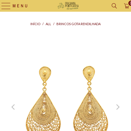
MENU
INÍCIO
/
ALL
/
BRINCOS GOTA RENDILHADA
Saco
para
Oferta