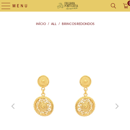
MENU
INÍCIO
/
ALL
/
BRINCOS REDONDOS
Saco
para
Oferta