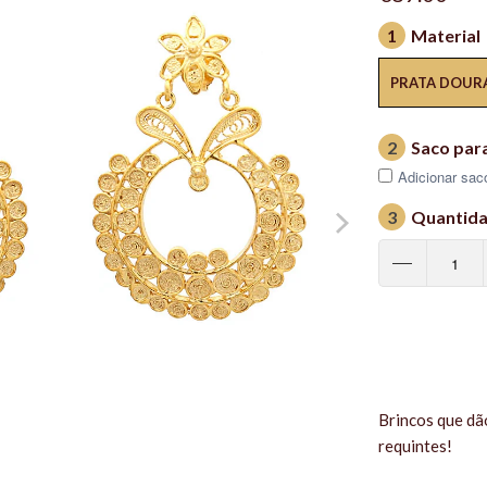
1
Material
PRATA DOUR
2
Saco par
Adicionar saco
3
Quantid
Brincos que dã
requintes!