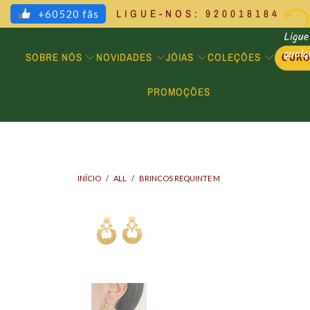
LIGUE-NOS: 920018184
+60520 fãs
Ligue
qual
SOBRE NÓS
NOVIDADES
JÓIAS
COLEÇÕES
OUR
PROMOÇÕES
INÍCIO
/
ALL
/
BRINCOS REQUINTE M