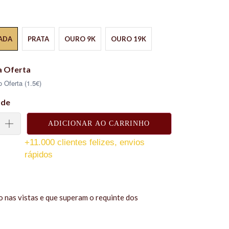
ADA
PRATA
OURO 9K
OURO 19K
a Oferta
 Oferta (1.5€)
ade
ADICIONAR AO CARRINHO
+11.000 clientes felizes, envios
rápidos
o nas vistas e que superam o requinte dos