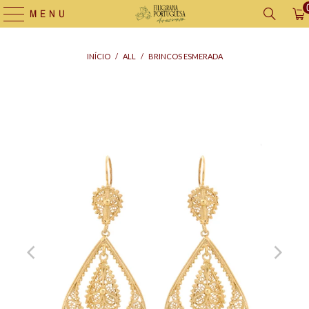
MENU
INÍCIO
/
ALL
/
BRINCOS ESMERADA
Saco
para
Oferta