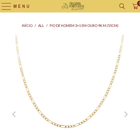
MENU
INÍCIO
/
ALL
/
FIO DE HOMEM 3+1 EM OURO 9K M (55CM)
Saco
para
Oferta