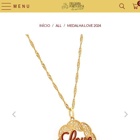
MENU
INÍCIO
/
ALL
/
MEDALHA LOVE 2024
Saco
para
Oferta