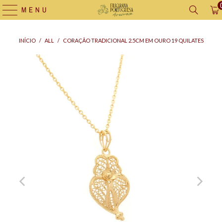
MENU
INÍCIO
/
ALL
/
CORAÇÃO TRADICIONAL 2.5CM EM OURO 19 QUILATES
Saco
Fio
para
Cordão
Oferta
para
a
medalha
(45cm)